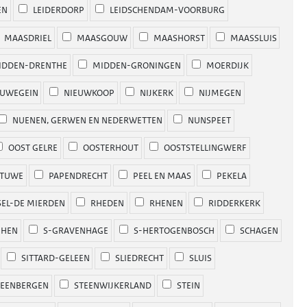
EN
LEIDERDORP
LEIDSCHENDAM-VOORBURG
MAASDRIEL
MAASGOUW
MAASHORST
MAASSLUIS
DDEN-DRENTHE
MIDDEN-GRONINGEN
MOERDIJK
UWEGEIN
NIEUWKOOP
NIJKERK
NIJMEGEN
NUENEN, GERWEN EN NEDERWETTEN
NUNSPEET
OOST GELRE
OOSTERHOUT
OOSTSTELLINGWERF
TUWE
PAPENDRECHT
PEEL EN MAAS
PEKELA
EL-DE MIERDEN
RHEDEN
RHENEN
RIDDERKERK
PHEN
S-GRAVENHAGE
S-HERTOGENBOSCH
SCHAGEN
SITTARD-GELEEN
SLIEDRECHT
SLUIS
EENBERGEN
STEENWIJKERLAND
STEIN