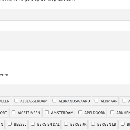
eren.
PELEN
ALBLASSERDAM
ALBRANDSWAARD
ALKMAAR
A
ORT
AMSTELVEEN
AMSTERDAM
APELDOORN
ARNHE
EN
BEESEL
BERG EN DAL
BERGEIJK
BERGEN LB
B