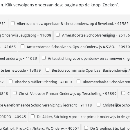
en. Klik vervolgens onderaan deze pagina op de knop 'Zoeken'.
1251
Albero, sticht. v. openbaar & christ. onderw. op d Beveland. - 41582
ng Onderwijs Jeugdzorg - 41008
Amersfoortse Schoolvereniging - 25156
. - 41663
Amsterdamse Schoolver. v. Opv. en Onderwijs A.S.V.O. - 20970
neel onderwijs - 41023
Ante, stichting voor openbare- en samenwerking
s te Eernewoude - 13839
Bestuurscommissie Openbaar Basisonderwijs
857
Bisschop Möller Stichting - 41000
Bloemendaalse Schoolveren
40848
Christ. Ver. voor Primair Onderwijs op Terschelling - 92899
Ch
jke Gereformeerde Schoolvereniging Sliedrecht - 91118
Christelijke Sch
ORDEO - 40945
De Akker, Stichting v prot-chr primair onderwijs in de
g Kathol., Prot.-Chr./Interc. Pr. Onderw. - 40557
De Groeiling, Stg. katho