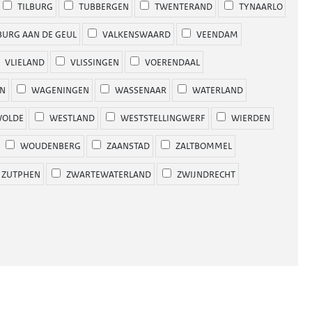
TILBURG
TUBBERGEN
TWENTERAND
TYNAARLO
URG AAN DE GEUL
VALKENSWAARD
VEENDAM
VLIELAND
VLISSINGEN
VOERENDAAL
N
WAGENINGEN
WASSENAAR
WATERLAND
OLDE
WESTLAND
WESTSTELLINGWERF
WIERDEN
WOUDENBERG
ZAANSTAD
ZALTBOMMEL
ZUTPHEN
ZWARTEWATERLAND
ZWIJNDRECHT