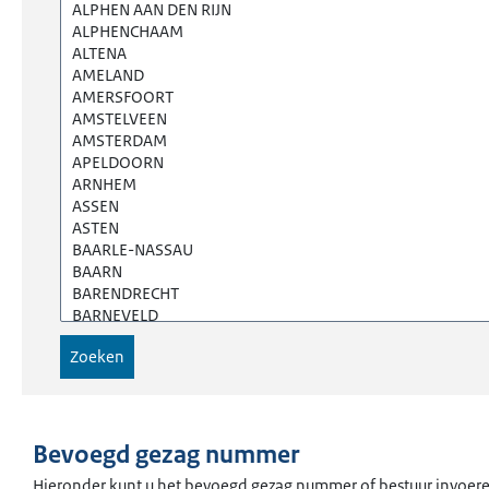
Bevoegd gezag nummer
Hieronder kunt u het bevoegd gezag nummer of bestuur invoeren