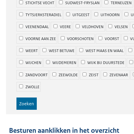
STICHTSE VECHT
SUDWEST-FRYSLAN
TERNEUZEN
TYTSJERKSTERADIEL
UITGEEST
UITHOORN
U
VEENENDAAL
VEERE
VELDHOVEN
VELSEN
VOORNE AAN ZEE
VOORSCHOTEN
VOORST
V
WEERT
WEST BETUWE
WEST MAAS EN WAAL
WIJCHEN
WIJDEMEREN
WIJK BIJ DUURSTEDE
ZANDVOORT
ZEEWOLDE
ZEIST
ZEVENAAR
ZWOLLE
Besturen aanklikken in het overzicht