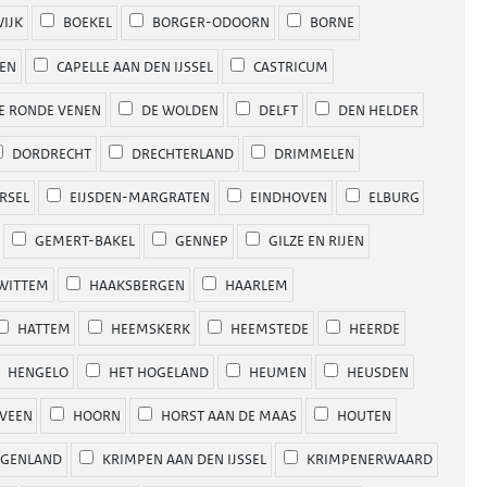
IJK
BOEKEL
BORGER-ODOORN
BORNE
EN
CAPELLE AAN DEN IJSSEL
CASTRICUM
E RONDE VENEN
DE WOLDEN
DELFT
DEN HELDER
DORDRECHT
DRECHTERLAND
DRIMMELEN
RSEL
EIJSDEN-MARGRATEN
EINDHOVEN
ELBURG
GEMERT-BAKEL
GENNEP
GILZE EN RIJEN
WITTEM
HAAKSBERGEN
HAARLEM
HATTEM
HEEMSKERK
HEEMSTEDE
HEERDE
HENGELO
HET HOGELAND
HEUMEN
HEUSDEN
VEEN
HOORN
HORST AAN DE MAAS
HOUTEN
GENLAND
KRIMPEN AAN DEN IJSSEL
KRIMPENERWAARD