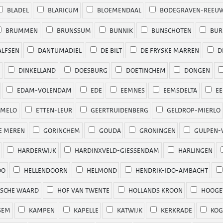
BLADEL
BLARICUM
BLOEMENDAAL
BODEGRAVEN-REEUW
BRUMMEN
BRUNSSUM
BUNNIK
BUNSCHOTEN
BUR
LFSEN
DANTUMADIEL
DE BILT
DE FRYSKE MARREN
D
D
DINKELLAND
DOESBURG
DOETINCHEM
DONGEN
EDAM-VOLENDAM
EDE
EEMNES
EEMSDELTA
EE
MELO
ETTEN-LEUR
GEERTRUIDENBERG
GELDROP-MIERLO
E MEREN
GORINCHEM
GOUDA
GRONINGEN
GULPEN-
HARDERWIJK
HARDINXVELD-GIESSENDAM
HARLINGEN
OO
HELLENDOORN
HELMOND
HENDRIK-IDO-AMBACHT
SCHE WAARD
HOF VAN TWENTE
HOLLANDS KROON
HOOGE
SEM
KAMPEN
KAPELLE
KATWIJK
KERKRADE
KOG