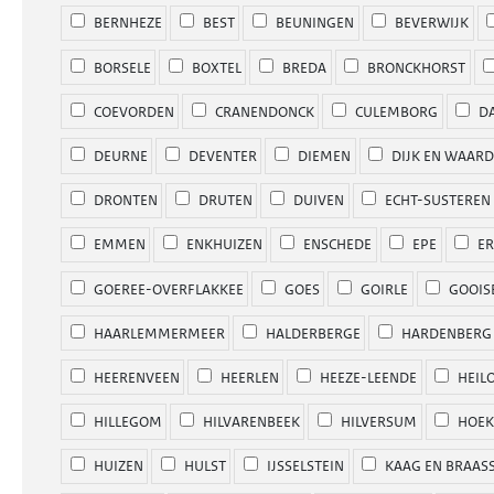
BERNHEZE
BEST
BEUNINGEN
BEVERWIJK
BORSELE
BOXTEL
BREDA
BRONCKHORST
COEVORDEN
CRANENDONCK
CULEMBORG
DA
DEURNE
DEVENTER
DIEMEN
DIJK EN WAAR
DRONTEN
DRUTEN
DUIVEN
ECHT-SUSTEREN
EMMEN
ENKHUIZEN
ENSCHEDE
EPE
ER
GOEREE-OVERFLAKKEE
GOES
GOIRLE
GOOIS
HAARLEMMERMEER
HALDERBERGE
HARDENBERG
HEERENVEEN
HEERLEN
HEEZE-LEENDE
HEIL
HILLEGOM
HILVARENBEEK
HILVERSUM
HOEK
HUIZEN
HULST
IJSSELSTEIN
KAAG EN BRAAS