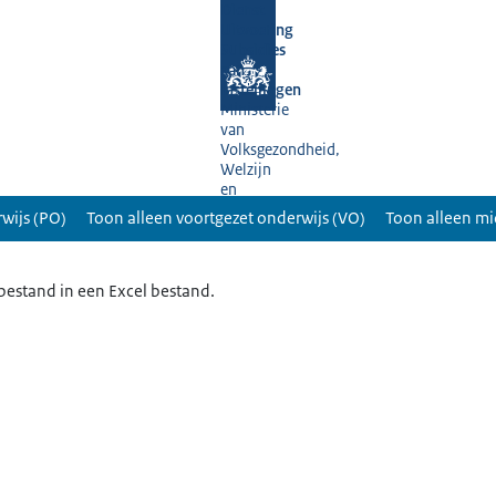
Dienst
Uitvoering
Subsidies
aan
Instellingen
Ministerie
van
Volksgezondheid,
Welzijn
en
Sport
wijs (PO)
Toon alleen voortgezet onderwijs (VO)
Toon alleen m
bestand in een Excel bestand.