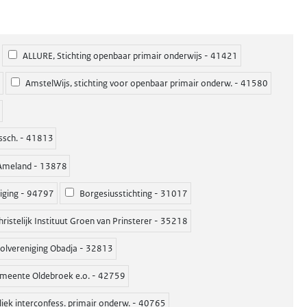
ALLURE, Stichting openbaar primair onderwijs - 41421
AmstelWijs, stichting voor openbaar primair onderw. - 41580
ssch. - 41813
 Ameland - 13878
iging - 94797
Borgesiusstichting - 31017
ristelijk Instituut Groen van Prinsterer - 35218
oolvereniging Obadja - 32813
 gemeente Oldebroek e.o. - 42759
liek interconfess. primair onderw. - 40765