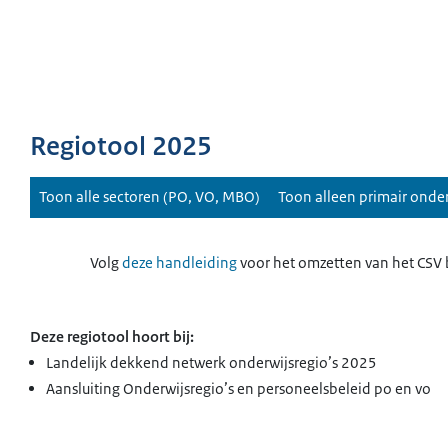
Regiotool 2025
Toon alle sectoren (PO, VO, MBO)
Toon alleen primair onder
Volg
deze handleiding
voor het omzetten van het CSV 
Deze regiotool hoort bij:
Landelijk dekkend netwerk onderwijsregio’s 2025
Aansluiting Onderwijsregio’s en personeelsbeleid po en vo