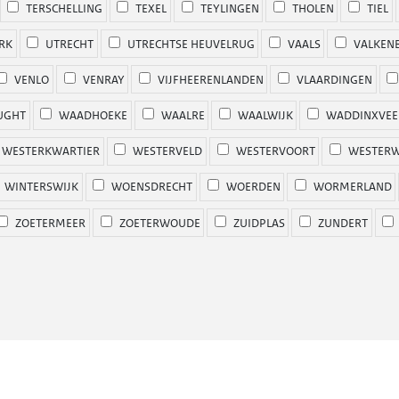
TERSCHELLING
TEXEL
TEYLINGEN
THOLEN
TIEL
RK
UTRECHT
UTRECHTSE HEUVELRUG
VAALS
VALKENB
VENLO
VENRAY
VIJFHEERENLANDEN
VLAARDINGEN
UGHT
WAADHOEKE
WAALRE
WAALWIJK
WADDINXVEE
WESTERKWARTIER
WESTERVELD
WESTERVOORT
WESTERW
WINTERSWIJK
WOENSDRECHT
WOERDEN
WORMERLAND
ZOETERMEER
ZOETERWOUDE
ZUIDPLAS
ZUNDERT