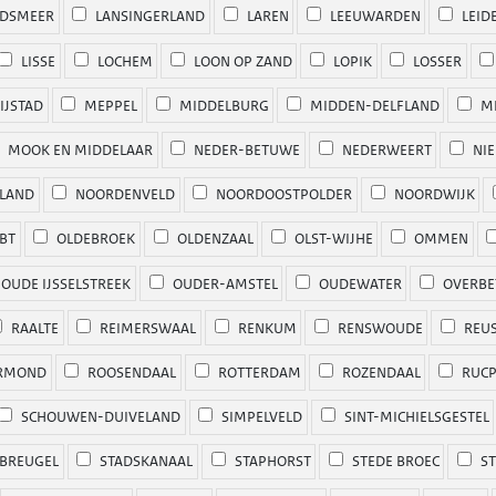
DSMEER
LANSINGERLAND
LAREN
LEEUWARDEN
LEID
LISSE
LOCHEM
LOON OP ZAND
LOPIK
LOSSER
IJSTAD
MEPPEL
MIDDELBURG
MIDDEN-DELFLAND
MI
MOOK EN MIDDELAAR
NEDER-BETUWE
NEDERWEERT
NIE
LAND
NOORDENVELD
NOORDOOSTPOLDER
NOORDWIJK
BT
OLDEBROEK
OLDENZAAL
OLST-WIJHE
OMMEN
OUDE IJSSELSTREEK
OUDER-AMSTEL
OUDEWATER
OVERBE
RAALTE
REIMERSWAAL
RENKUM
RENSWOUDE
REUS
RMOND
ROOSENDAAL
ROTTERDAM
ROZENDAAL
RUC
SCHOUWEN-DUIVELAND
SIMPELVELD
SINT-MICHIELSGESTEL
 BREUGEL
STADSKANAAL
STAPHORST
STEDE BROEC
ST