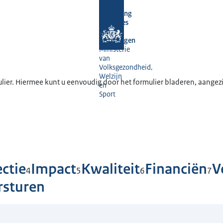
Dienst
Uitvoering
Subsidies
aan
Instellingen
Ministerie
van
Volksgezondheid,
Welzijn
lier. Hiermee kunt u eenvoudig door het formulier bladeren, aangezi
en
Sport
.
ctie
Impact
Kwaliteit
Financiën
V
4
5
6
7
rsturen