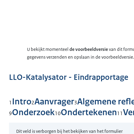
U bekijkt momenteel
de voorbeeldversie
van dit formu
gegevens verzenden en opslaan in de voorbeeldversie
LLO-Katalysator - Eindrapportage
Intro
Aanvrager
Algemene refle
1
2
3
Onderzoek
Ondertekenen
Ve
9
10
11
Dit veld is verborgen bij het bekijken van het formulier