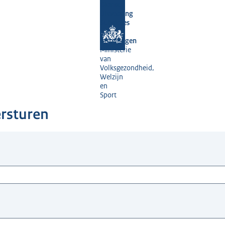
Dienst
Uitvoering
Subsidies
aan
Instellingen
Ministerie
van
Volksgezondheid,
Welzijn
en
Sport
ersturen