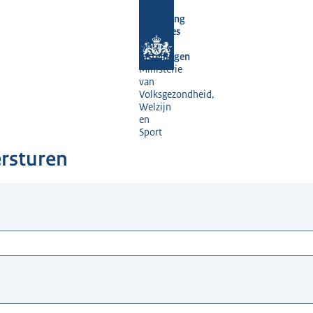
Dienst
Uitvoering
Subsidies
aan
Instellingen
Ministerie
van
Volksgezondheid,
Welzijn
en
Sport
ersturen