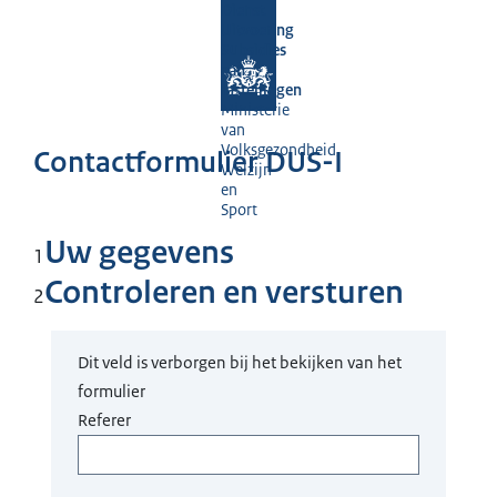
Dienst
Uitvoering
Subsidies
aan
Instellingen
Ministerie
van
Volksgezondheid,
Contactformulier DUS-I
Welzijn
en
Sport
Uw gegevens
1
Controleren en versturen
2
Dit veld is verborgen bij het bekijken van het
formulier
Referer