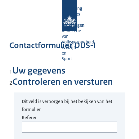
Dienst
Uitvoering
Subsidies
aan
Instellingen
Ministerie
van
Volksgezondheid,
Contactformulier DUS-I
Welzijn
en
Sport
Uw gegevens
1
Controleren en versturen
2
Dit veld is verborgen bij het bekijken van het
formulier
Referer