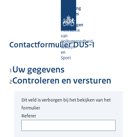
Dienst
Uitvoering
Subsidies
aan
Instellingen
Ministerie
van
Volksgezondheid,
Contactformulier DUS-I
Welzijn
en
Sport
Uw gegevens
1
Controleren en versturen
2
Dit veld is verborgen bij het bekijken van het
formulier
Referer