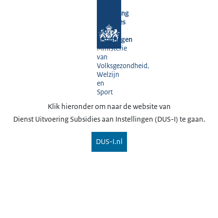
Dienst
Uitvoering
Subsidies
aan
Instellingen
Ministerie
van
Volksgezondheid,
Welzijn
en
Sport
Klik hieronder om naar de website van
Dienst Uitvoering Subsidies aan Instellingen (DUS-I) te gaan.
DUS-I.nl